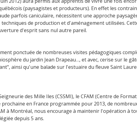
juin 2012) aura permis aux apprentis de vivre une fois enco
ébécois (paysagistes et producteurs). En effet les contrain
aude parfois caniculaire, nécessitent une approche paysagèr
s techniques de production et d'aménagement utilisées. Cet
erture d'esprit sans nul autre pareil.
lement ponctuée de nombreuses visites pédagogiques compl
biosphère du jardin Jean Drapeau…, et avec, cerise sur le g
", ainsi qu'une balade sur l'estuaire du fleuve Saint Lauren
Seigneurie des Mille Iles (CSSMI), le CFAM (Centre de Format
e prochaine en France programmée pour 2013, de nombreux sta
 CFAM à Montréal, nous encourage à maintenir l'opération à t
légiée depuis 5 ans.