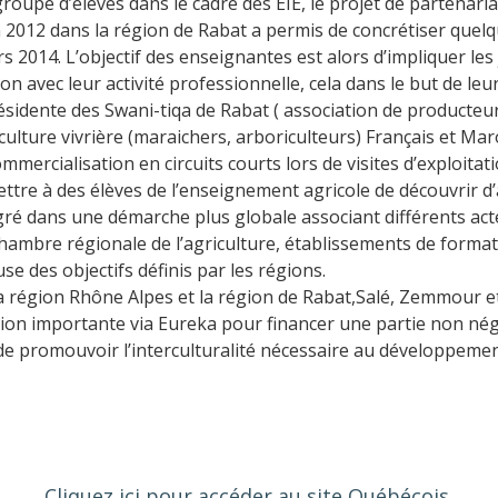
groupe d’élèves dans le cadre des EIE, le projet de partenaria
2012 dans la région de Rabat a permis de concrétiser quelq
 2014. L’objectif des enseignantes est alors d’impliquer les
on avec leur activité professionnelle, cela dans le but de leur
sidente des Swani-tiqa de Rabat ( association de producteu
culture vivrière (maraichers, arboriculteurs) Français et Mar
mercialisation en circuits courts lors de visites d’exploitat
ttre à des élèves de l’enseignement agricole de découvrir d’
égré dans une démarche plus globale associant différents acte
hambre régionale de l’agriculture, établissements de format
 des objectifs définis par les régions.
la région Rhône Alpes et la région de Rabat,Salé, Zemmour e
ion importante via Eureka pour financer une partie non nég
de promouvoir l’interculturalité nécessaire au développemen
Cliquez ici pour accéder au site Québécois.