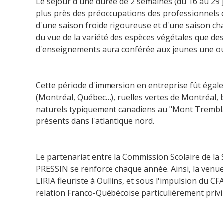
Le séjour d'une durée de 2 semaines (du 16 au 29 
plus près des préoccupations des professionnels qu
d'une saison froide rigoureuse et d'une saison ch
du vue de la variété des espèces végétales que de
d'enseignements aura conférée aux jeunes une ouv
Cette période d'immersion en entreprise fût éga
(Montréal, Québec…), ruelles vertes de Montréal, 
naturels typiquement canadiens au "Mont Tremblant
présents dans l'atlantique nord.
Le partenariat entre la Commission Scolaire de la 
PRESSIN se renforce chaque année. Ainsi, la venu
LIRIA fleuriste à Oullins, et sous l'impulsion du
relation Franco-Québécoise particulièrement privi