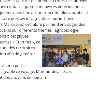
t avec le Maroc s’est affiné au cours des années.
ues contacts qui se sont avérés déterminants
 jeunes dans une action concrète plus aboutie et
 faire découvrir l’agriculture périurbaine
rs Marocains) ont alors permis d’envisager des
ocains sur différents thèmes : agrobiologie,
ions biologiques.
autres « Cultures », ce
urs des territoires :
ion afin de générer
t Zaer a permis
ligeable ce voyage. Mais au-delà de ces
t des citoyens de demain.