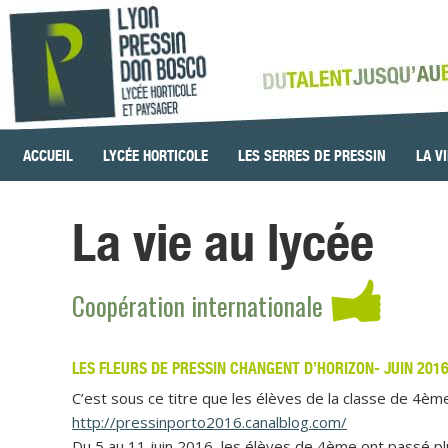
ACCUEIL
LYCÉE HORTICOLE
LES SERRES DE PRESSIN
LA V
La vie au lycée
Coopération internationale
LES FLEURS DE PRESSIN CHANGENT D’HORIZON- JUIN 201
C’est sous ce titre que les élèves de la classe de 4èm
http://pressinporto2016.canalblog.com/
Du 5 au 11 juin 2016, les élèves de 4ème ont passé pl