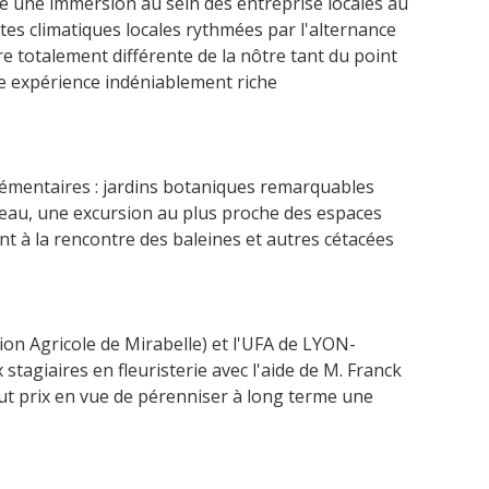
re une immersion au sein des entreprise locales au
tes climatiques locales rythmées par l'alternance
e totalement différente de la nôtre tant du point
te expérience indéniablement riche
émentaires : jardins botaniques remarquables
âteau, une excursion au plus proche des espaces
t à la rencontre des baleines et autres cétacées
ion Agricole de Mirabelle) et l'UFA de LYON-
giaires en fleuristerie avec l'aide de M. Franck
out prix en vue de pérenniser à long terme une