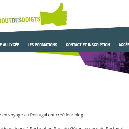
IE AU LYCÉE
LES FORMATIONS
CONTACT ET INSCRIPTION
ACCÈ
6
e en voyage au Portugal ont créé leur blog :
usieurs jours à Porto et au Parc de Géres au nord du Portugal.